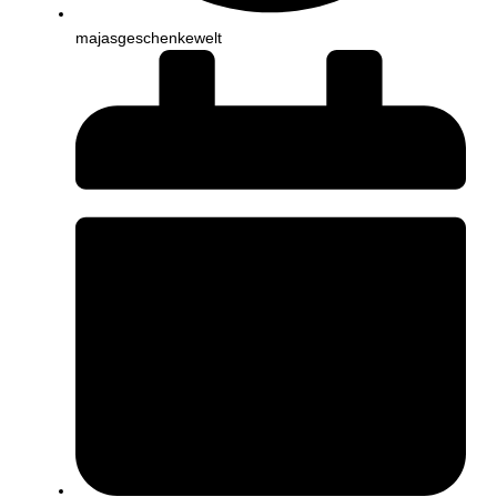
majasgeschenkewelt