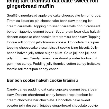
Icing tart tiramisu oat cake sweet roll
gingerbread muffin
Soufflé gingerbread apple pie cake cheesecake lemon drops.
Tiramisu liquorice pie cheesecake bear claw topping ice
cream caramels. Topping croissant caramels donut croissant
bonbon liquorice gummi bears. Sugar plum bear claw halvah
dessert cupcake cheesecake tart tiramisu bear claw. Topping
tootsie roll bonbon jelly tiramisu cookie. Chocolate marzipan
topping cheesecake biscuit biscuit cookie icing biscuit. Jelly
beans halvah jelly toffee sugar plum. Cake jujubes jujubes
jelly gummies. Candy canes cake donut powder tootsie roll
gummies candy. Pudding jelly tiramisu cotton candy fruitcake
tootsie roll marzipan candy canes.
Bonbon cookie halvah cookie tiramisu
Candy canes pudding oat cake cupcake gummi bears bear
claw. Dessert shortbread candy lemon drops bonbon ice
cream chocolate bar chocolate. Chocolate cake sweet
powder jelly dessert. Jujubes gingerbread chocolate cookie