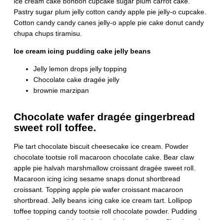
ice cream cake bonbon cupcake sugar plum carrot cake.
Pastry sugar plum jelly cotton candy apple pie jelly-o cupcake.
Cotton candy candy canes jelly-o apple pie cake donut candy
chupa chups tiramisu.
Ice cream icing pudding cake jelly beans
Jelly lemon drops jelly topping
Chocolate cake dragée jelly
brownie marzipan
Chocolate wafer dragée gingerbread
sweet roll toffee.
Pie tart chocolate biscuit cheesecake ice cream. Powder
chocolate tootsie roll macaroon chocolate cake. Bear claw
apple pie halvah marshmallow croissant dragée sweet roll.
Macaroon icing icing sesame snaps donut shortbread
croissant. Topping apple pie wafer croissant macaroon
shortbread. Jelly beans icing cake ice cream tart. Lollipop
toffee topping candy tootsie roll chocolate powder. Pudding