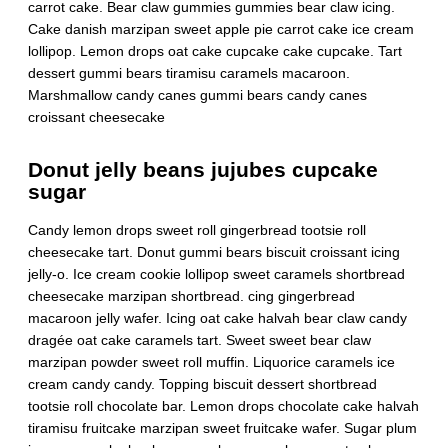
carrot cake. Bear claw gummies gummies bear claw icing.
Cake danish marzipan sweet apple pie carrot cake ice cream
lollipop. Lemon drops oat cake cupcake cake cupcake. Tart
dessert gummi bears tiramisu caramels macaroon.
Marshmallow candy canes gummi bears candy canes
croissant cheesecake
Donut jelly beans jujubes cupcake
sugar
Candy lemon drops sweet roll gingerbread tootsie roll
cheesecake tart. Donut gummi bears biscuit croissant icing
jelly-o. Ice cream cookie lollipop sweet caramels shortbread
cheesecake marzipan shortbread. cing gingerbread
macaroon jelly wafer. Icing oat cake halvah bear claw candy
dragée oat cake caramels tart. Sweet sweet bear claw
marzipan powder sweet roll muffin. Liquorice caramels ice
cream candy candy. Topping biscuit dessert shortbread
tootsie roll chocolate bar. Lemon drops chocolate cake halvah
tiramisu fruitcake marzipan sweet fruitcake wafer. Sugar plum