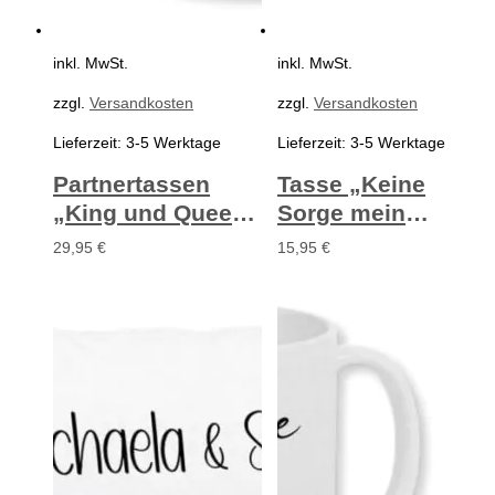
inkl. MwSt.
inkl. MwSt.
zzgl.
Versandkosten
zzgl.
Versandkosten
Lieferzeit:
3-5 Werktage
Lieferzeit:
3-5 Werktage
Partnertassen
Tasse „Keine
„King und Queen“
Sorge mein
inklusive
Schatz…“ – mit
29,95
€
15,95
€
Personalisierung
Personalisierung