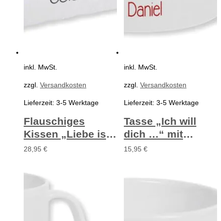
inkl. MwSt.
inkl. MwSt.
zzgl.
Versandkosten
zzgl.
Versandkosten
Lieferzeit:
3-5 Werktage
Lieferzeit:
3-5 Werktage
Flauschiges
Tasse „Ich will
Kissen „Liebe ist
dich …“ mit
das Einzige…” mit
Personalisierung
28,95
€
15,95
€
Personalisierung