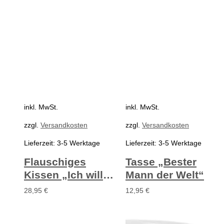
inkl. MwSt.
inkl. MwSt.
zzgl.
Versandkosten
zzgl.
Versandkosten
Lieferzeit:
3-5 Werktage
Lieferzeit:
3-5 Werktage
Flauschiges
Tasse „Bester
Kissen „Ich will
Mann der Welt“
dich” mit
28,95
€
12,95
€
Personalisierung