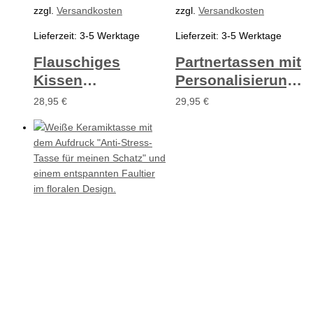
zzgl.
Versandkosten
zzgl.
Versandkosten
Lieferzeit:
3-5 Werktage
Lieferzeit:
3-5 Werktage
Flauschiges
Partnertassen mit
Kissen
Personalisierung
„Unendliche
und Aquarell-
28,95
€
29,95
€
Liebe” mit
Herzen
Personalisierung
und Kennlern-
oder
Hochzeitsdatum