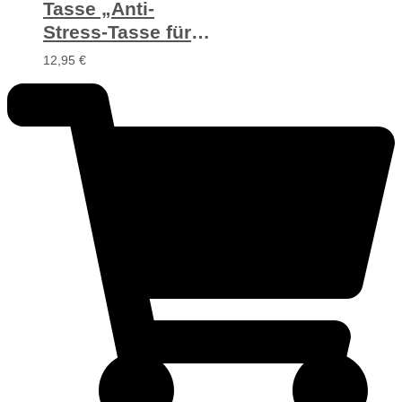
Tasse „Anti-
Stress-Tasse für
meinen Schatz“
12,95
€